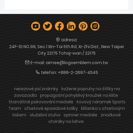
adresa:
24F-10 NO.99, Sec.1 Xin-Tai 5th Rd, Xi-Zhi Dist., New Taipei
City 22175 Tchaj-wan / 22175
E-mail:
aimee@logoemblem.com.tw
telefon:
+886-2-2697-4545
nerezové psí známky
kožené popruhy na štítky na
zavazadla
propagační pohyblivý kroužek na klíče
Starožitné pokovování medaile
Kovový náramek Sports
Team
ofsetové epoxidové kolíky
klíčenka s ofsetovým
tiskem
služební stuha
spinner medaile
značkové
otvíráky na lahve