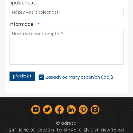
společnost :
informace :
*
předložit
Zásady ochrany osobních údajů
adresa:
24F-10 NO.99, Sec.1 Xin-Tai 5th Rd, Xi-Zhi Dist., New Taipei