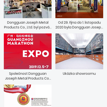
ZPRÁVY
Dongguan Joseph Metal
Od 29. října do 1. listopadu
Products Co., Ltd. byl pozván
2020 byla Dongguan Joseph
k účasti na Guangzhou
Metal Products Co., Ltd.
2020.12.10-12. Marathon Expo
pozvána k účasti na 11.
(obrázek)
Dongguan Taiwan Expo
(foto)
Společnost Dongguan
Ukázka showroomu
Joseph Metal Products Co.,
Ltd. se zúčastnila velkolepé
příležitosti 2019 Guangzhou
Marathon Expo! (obrázek)