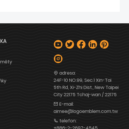
ŽKA
dměty
adresa:
24F-10 NO.99, Sec.1 Xin-Tai
ňky
5th Rd, Xi-Zhi Dist., New Taipei
City 22175 Tchaj-wan / 22175
E-mail:
aimee@logoemblem.com.tw
telefon:
+886-2-2697-4545