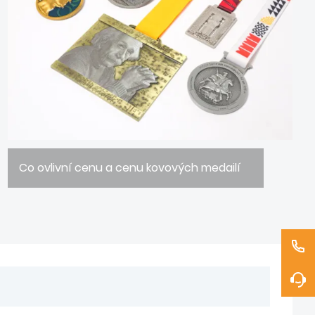
Co ovlivní cenu a cenu kovových medailí