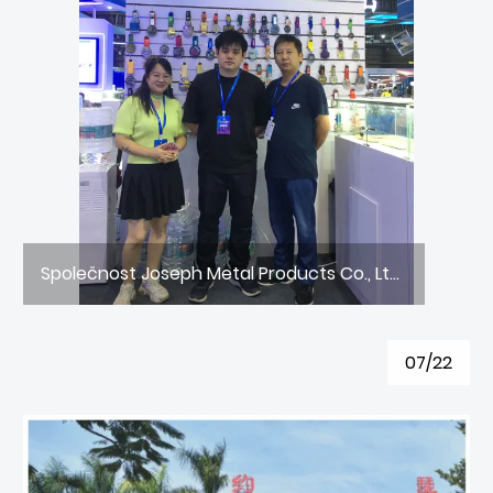
Společnost Joseph Metal Products Co., Ltd., která inovuje a vyvíjí, aby vedla budoucnost, se zúčastnila 14. výstavy Dongguan Taiwan Famous Products Expo v roce 2023
07/22