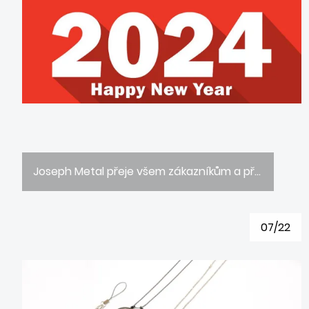
Joseph Metal přeje všem zákazníkům a přátelům doma i v zahraničí: Šťastný nový rok, zdraví a bezpečnost, rodinné štěstí a vše nejlepší! (obrázek)
07/22