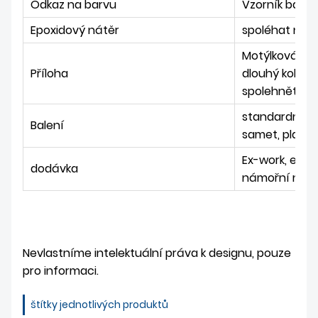
Odkaz na barvu
Vzorník bare
Epoxidový nátěr
spoléhat na 
Motýlková spo
Příloha
dlouhý kolík, 
spolehněte n
standardní po
Balení
samet, plast
Ex-work, expre
dodávka
námořní nákla
Nevlastníme intelektuální práva k designu, pouze
pro informaci.
štítky jednotlivých produktů