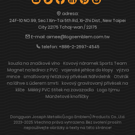
adresa:
24F-10 NO.99, Sec.1 Xin-Tai 5th Rd, Xi-Zhi Dist., New Taipei
City 22175 Tchaj-wan / 22175
E-mail:
aimee@logoemblem.com.tw
telefon:
+886-2-2697-4545
kouzla na značkové víno
Kovový náramek Sports Team
Magnet na lednici z PVC
vojenské jehlice do klopy
výzva
mince
smaltovaný řetízkový přívěsek Náhrdelník
Otvírák
na láhve s úderem smrti
kovový gravírovaný přívěsek na
klíče
Měkký PVC štítek na zavazadla
Logo týmu
Manžetové knoflíčky
Dongguan Joseph Metallic(Logo Emblem) Products Co., Ltd.
2023-2025 Všechna práva vyhrazena. Bez svolení prosím
nepoužívejte obrázky a texty na této stránce!