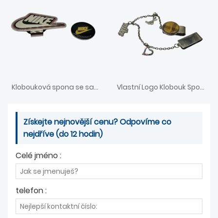
Klobouková spona se sadou značek míče
Vlastní Logo Klobouk Spona S Epoxidem
Získejte nejnovější cenu? Odpovíme co
nejdříve (do 12 hodin)
Celé jméno :
telefon :