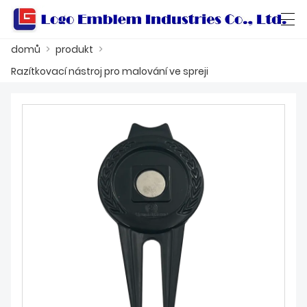
domů
>
produkt
>
العربية
বাংলা ভাষার
Български
Català
Razítkovací nástroj pro malování ve spreji
DOMŮ
PRODUKT
DÍLNA
O NÁS
KONTAKTUJTE NÁS
PRODUKTOVÝ KATALOG