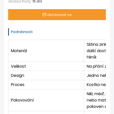
dodací lhůty:
15 dní
dotazovat se
Podrobnosti
Slitina zinku ;
Materiál
další dostupn
hliník
Velikost
Na přání záka
Design
Jedno nebo d
Proces
Kostka nebo 
Nikl, měď, mos
Pokovování
nebo matném 
pokoven a ba