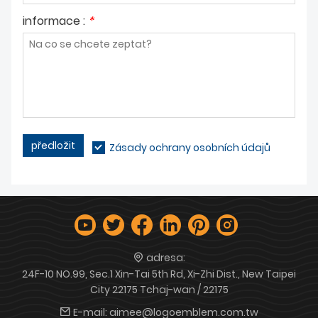
informace :
*
předložit
Zásady ochrany osobních údajů
adresa:
24F-10 NO.99, Sec.1 Xin-Tai 5th Rd, Xi-Zhi Dist., New Taipei
City 22175 Tchaj-wan / 22175
E-mail:
aimee@logoemblem.com.tw