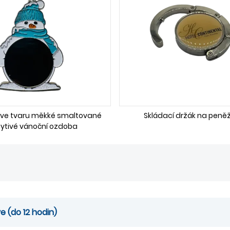
 ve tvaru měkké smaltované
Skládací držák na peně
pytivé vánoční ozdoba
e (do 12 hodin)