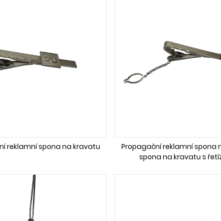
í reklamní spona na kravatu
Propagační reklamní spona 
spona na kravatu s řet