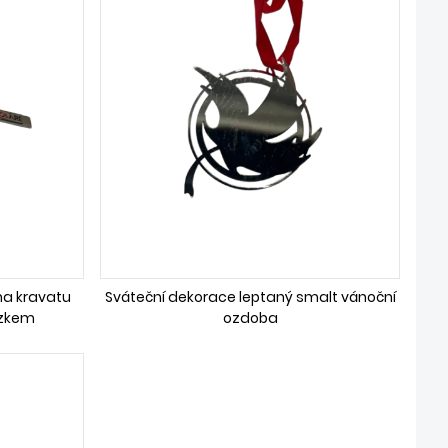
na kravatu
Sváteční dekorace leptaný smalt vánoční
ízkem
ozdoba