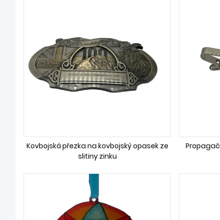
Kovbojská přezka na kovbojský opasek ze
Propagačn
slitiny zinku