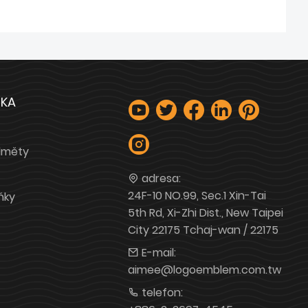
ŽKA
dměty
adresa:
24F-10 NO.99, Sec.1 Xin-Tai
ňky
5th Rd, Xi-Zhi Dist., New Taipei
City 22175 Tchaj-wan / 22175
E-mail:
aimee@logoemblem.com.tw
telefon: