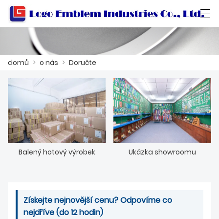
العربية
বাংলা ভাষার
Български
Català
domů
>
o nás
>
Doručte
DOMŮ
PRODUKT
DÍLNA
Balený hotový výrobek
Ukázka showroomu
O NÁS
KONTAKTUJTE NÁS
Získejte nejnovější cenu? Odpovíme co
PRODUKTOVÝ KATALOG
nejdříve (do 12 hodin)