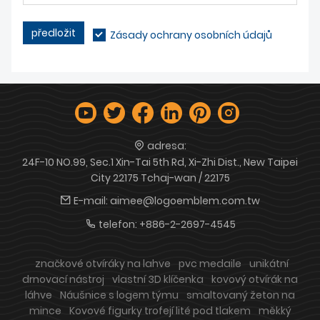
předložit
Zásady ochrany osobních údajů
adresa:
24F-10 NO.99, Sec.1 Xin-Tai 5th Rd, Xi-Zhi Dist., New Taipei
City 22175 Tchaj-wan / 22175
E-mail:
aimee@logoemblem.com.tw
telefon:
+886-2-2697-4545
značkové otvíráky na lahve
pvc medaile
unikátní
drnovací nástroj
vlastní 3D klíčenka
kovový otvírák na
láhve
Náušnice s logem týmu
smaltovaný žeton na
mince
Kovové figurky trofejí lité pod tlakem
měkký