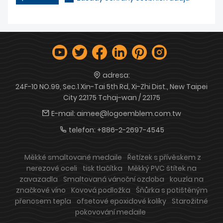
adresa:
24F-10 NO.99, Sec.1 Xin-Tai 5th Rd, Xi-Zhi Dist., New Taipei
City 22175 Tchaj-wan / 22175
E-mail:
aimee@logoemblem.com.tw
telefon:
+886-2-2697-4545
Měkké smaltované medaile
Řetízek s přívěskem z
nerezové oceli
tisk tlačítka
Měkký PVC štítek na
zavazadla
Smaltovaná vánoční ozdoba
kouzla na
značkové víno
Kovová podložka
Šňůrka s potištěným
přenosem tepla
ofsetové epoxidové kolíky
Starožitné
pokovování medaile