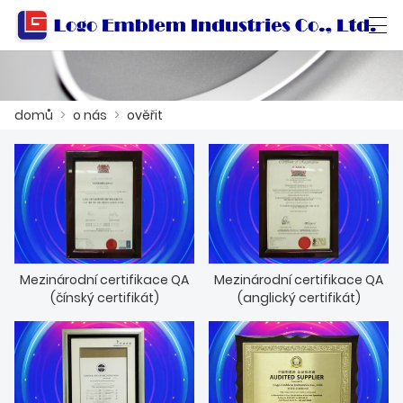
العربية
বাংলা ভাষার
Български
Català
domů
>
o nás
>
ověřit
DOMŮ
PRODUKT
DÍLNA
Mezinárodní certifikace QA
Mezinárodní certifikace QA
O NÁS
(čínský certifikát)
(anglický certifikát)
KONTAKTUJTE NÁS
PRODUKTOVÝ KATALOG