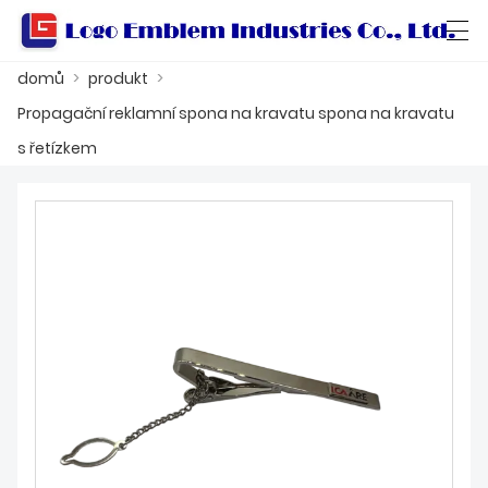
domů
>
produkt
>
العربية
বাংলা ভাষার
Български
Català
Propagační reklamní spona na kravatu spona na kravatu
s řetízkem
DOMŮ
PRODUKT
DÍLNA
O NÁS
KONTAKTUJTE NÁS
PRODUKTOVÝ KATALOG