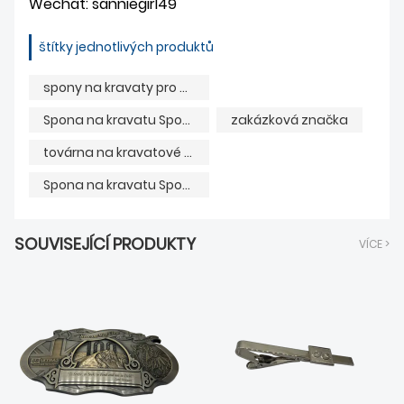
Wechat: sanniegirl49
štítky jednotlivých produktů
spony na kravaty pro muže
Spona na kravatu Spona na kravatu s řetízkem
zakázková značka
továrna na kravatové spony pro muže
Spona na kravatu Spona na kravatu s řetízkem Dodávka
SOUVISEJÍCÍ PRODUKTY
VÍCE >