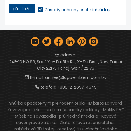
předložit
Zásady ochrany osobních údajů
adresa:
24F-10 NO.99, Sec.1 Xin-Tai 5th Rd, Xi-Zhi Dist., New Taipei
City 22175 Tchaj-wan / 22175
E-mail:
aimee@logoemblem.com.tw
telefon:
+886-2-2697-4545
Šňůrka s potištěným přenosem tepla
ID karta Lanyard
Kovová podložka
unikátní špendlíky do klopy
Měkký PVC
štítek na zavazadla
průhledná medaile
Kovová
suvenýrová záložka
Zlatá fóliově ražená stuha
zakázková 3D trofej
ofsetový tisk vánoční ozdoba