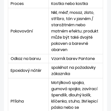
Proces
Kostka nebo kostka
Nikl, měď, mosaz, zlato,
stříbro, tón v jasném /
starožitném nebo
Pokovování
matném efektu; produkt
může být také dvojitě
pokoven a barevně
obarven
Odkaz na barvu
Vzorník barev Pantone
spoléhat na požadavky
Epoxidový nátěr
zákazníka
Motýlková spojka,
gumová spojka, zavírací
špendlík, dlouhý kolík,
Příloha
klíčenka, stuha, 3M lepicí
páska nebo se