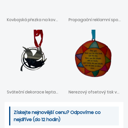
Kovbojská přezka na kovbojský opasek ze slitiny zinku
Propagační reklamní spona na kravatu
Sváteční dekorace leptaný smalt vánoční ozdoba
Nerezový ofsetový tisk vánoční ozdoba
Získejte nejnovější cenu? Odpovíme co
nejdříve (do 12 hodin)